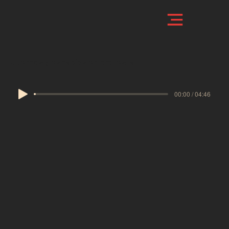
Cuerpos y espacios en protesta
00:00 / 04:46