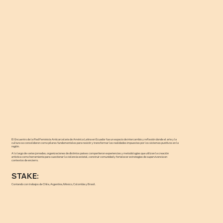
El Encuentro de la Red Feminista Anticarcelaria de América Latina en Ecuador fue un espacio de intercambio y reflexión donde el arte y la
cultura se consolidaron como pilares fundamentales para resistir y transformar las realidades impuestas por los sistemas punitivos en la
región.
A lo largo de varias jornadas, organizaciones de distintos países compartieron experiencias y metodologías que utilizan la creación
artística como herramienta para cuestionar la violencia estatal, construir comunidad y fortalecer estrategias de supervivencia en
contextos de encierro.
STAKE:
Contando con trabajos de Chile, Argentina, México, Colombia y Brasil.