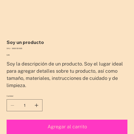
Soy un producto
SKU
SKU:
126351351935
126351351935
Precio
$45
Soy la descripción de un producto. Soy el lugar ideal
para agregar detalles sobre tu producto, así como
tamaño, materiales, instrucciones de cuidado y de
limpieza.
Cantidad
Agregar al carrito