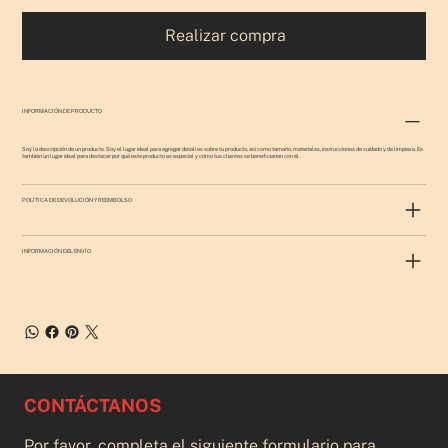
Realizar compra
INFORMACIÓN DE PRODUCTO
Soy la descripción de un producto. Soy el lugar ideal para agregar detalles sobre tu producto, así como tamaño, materiales, instrucciones de cuidado y de limpieza. Es
también un lugar ideal para destacar por qué este producto es especial y cómo tus clientes se beneficiarían con él.
POLÍTICA DE DEVOLUCIÓN Y REEMBOLSO
INFORMACIÓN DEL ENVÍO
CONTÁCTANOS
Por favor, completa el siguiente formulario para 