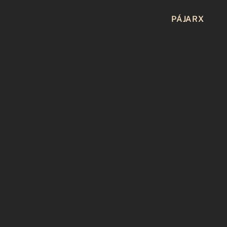
PÁJARX
Mis Tesoros