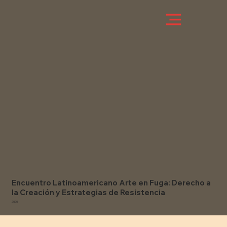
Encuentro Latinoamericano Arte en Fuga: Derecho a
la Creación y Estrategias de Resistencia
2020