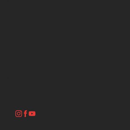
Misión
Visión
Nuestra historia
Impacto
PROGRAMA
Descarcelarte
Comunidad Sorora
Nido
Promotoras de justicia
Arte en Fuga
Obras
EDITORIAL
PRENSA
TIENDA
DONA
pajarxentrepuas@gmail.com