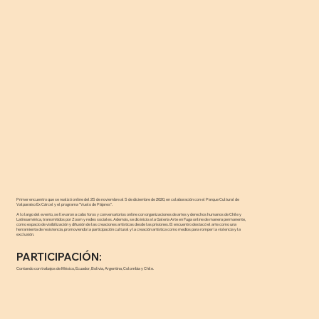
Primer encuentro que se realizó online del 25 de noviembre al 5 de diciembre de 2020, en colaboración con el Parque Cultural de
Valparaíso Ex Cárcel y el programa "Vuelo de Pájares".
A lo largo del evento, se llevaron a cabo foros y conversatorios online con organizaciones de artes y derechos humanos de Chile y
Latinoamérica, transmitidos por Zoom y redes sociales. Además, se dio inicio a la Galería Arte en Fuga online de manera permanente,
como espacio de visibilización y difusión de las creaciones artísticas desde las prisiones. El encuentro destacó el arte como una
herramienta de resistencia, promoviendo la participación cultural y la creación artística como medios para romper la violencia y la
exclusión.
PARTICIPACIÓN:
Contando con trabajos de México, Ecuador, Bolivia, Argentina, Colombia y Chile.